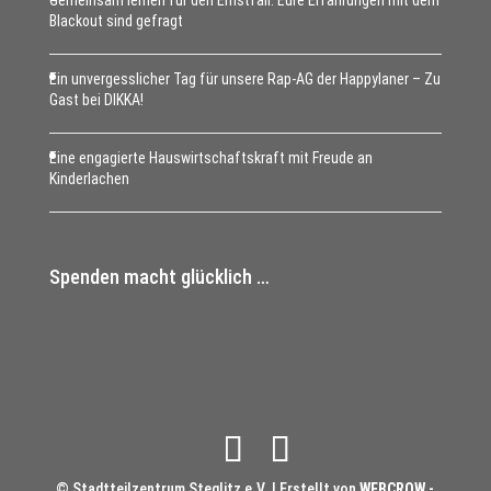
Gemeinsam lernen für den Ernstfall: Eure Erfahrungen mit dem
Blackout sind gefragt
Ein unvergesslicher Tag für unsere Rap-AG der Happylaner – Zu
Gast bei DIKKA!
Eine engagierte Hauswirtschaftskraft mit Freude an
Kinderlachen
Spenden macht glücklich …
© Stadtteilzentrum Steglitz e.V. | Erstellt von
WEBCROW -