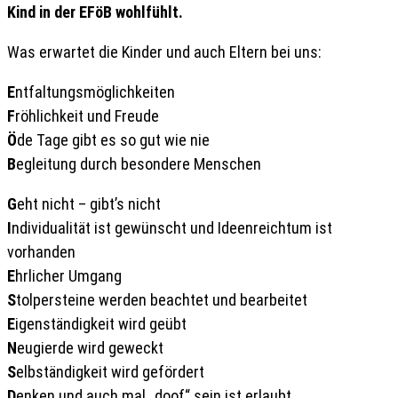
Kind in der EFöB wohlfühlt.
Was erwartet die Kinder und auch Eltern bei uns:
E
ntfaltungsmöglichkeiten
F
röhlichkeit und Freude
Ö
de Tage gibt es so gut wie nie
B
egleitung durch besondere Menschen
G
eht nicht – gibt’s nicht
I
ndividualität ist gewünscht und Ideenreichtum ist
vorhanden
E
hrlicher Umgang
S
tolpersteine werden beachtet und bearbeitet
E
igenständigkeit wird geübt
N
eugierde wird geweckt
S
elbständigkeit wird gefördert
D
enken und auch mal „doof“ sein ist erlaubt