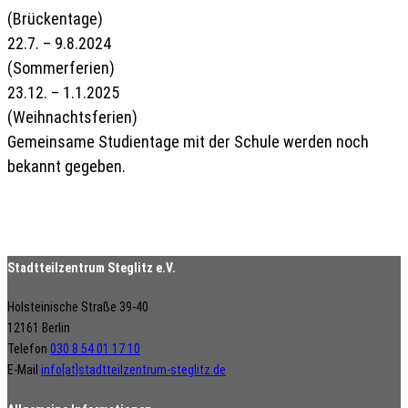
(Brückentage)
22.7. – 9.8.2024
(Sommerferien)
23.12. – 1.1.2025
(Weihnachtsferien)
Gemeinsame Studientage mit der Schule werden noch
bekannt gegeben.
Stadtteilzentrum Steglitz e.V.
Holsteinische Straße 39-40
12161 Berlin
Telefon
030 8 54 01 17 10
E-Mail
info[at]stadtteilzentrum-steglitz.de