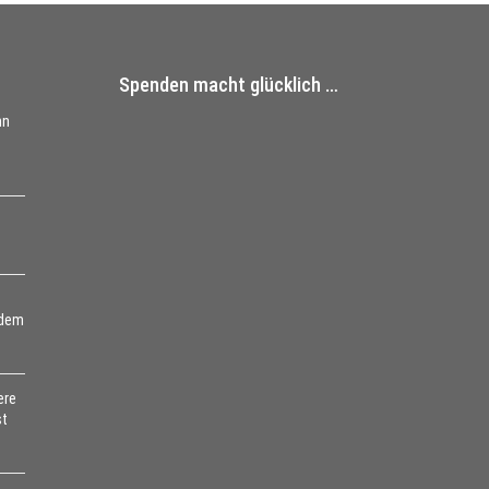
Spenden macht glücklich …
nn
 dem
ere
st