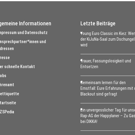
lgemeine Informationen
Letzte Beiträge
mpressum und Datenschutz
Young Euro Classic im Kiez: We
der KiJuNa-Saal zum Dschungel
nsprechpartner*innen und
wird
dressen
resse
Trauer, Fassungslosigkeit und
er schnelle Kontakt
Entsetzen
obs
Gemeinsam lernen für den
hrenamt
Ernstfall: Eure Erfahrungen mit
ettiquette
Blackout sind gefragt
tartseite
Ein unvergesslicher Tag für uns
ZSPedia
Rap-AG der Happylaner – Zu Ga
bei DIKKA!