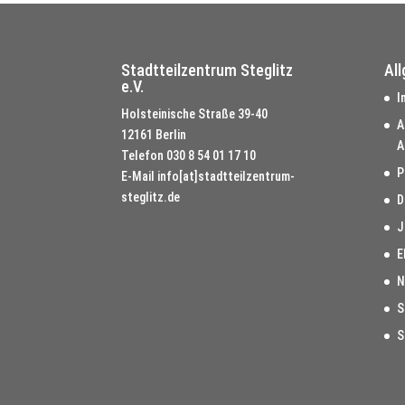
Stadtteilzentrum Steglitz
Al
e.V.
I
Holsteinische Straße 39-40
A
12161 Berlin
A
Telefon
030 8 54 01 17 10
P
E-Mail
info[at]stadtteilzentrum-
steglitz.de
D
J
E
N
S
S