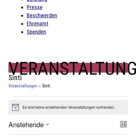
Presse
Beschwerden
Ehrenamt
Spenden
VERANSTALTUN
Sinti
Veranstaltungen
Sinti
Veranstaltungen
Es sind keine anstehenden Veranstaltungen vorhanden.
Hinweis
Ansic
Anstehende
Vera
Liste
Navig
Ansi
Datum