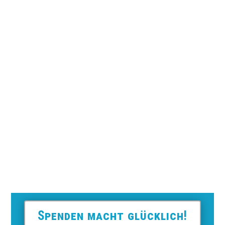
Es wurde gestöbert, gelacht,
gegessen und miteinander ins
Gespräch gekommen: Beim
Sommerfest im Jugendhaus im Kiez...
« Ältere Einträge
Spenden macht glücklich!