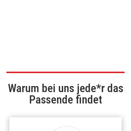
unterstützen, ihnen ein Lächeln
schenken und ihnen helfen, ihre
Zukunft aktiv mit zu gestalten. Du
suchst eine sinnvolle Aufgabe, bei der
du täglich Gutes tun kannst? Dann
mach den Unterschied und werde Teil
unseres Teams!
Warum bei uns jede*r das
Passende findet