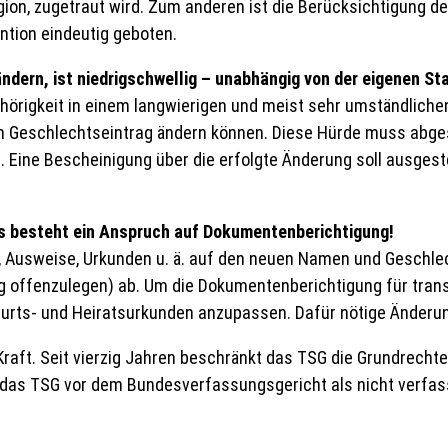
igion, zugetraut wird. Zum anderen ist die Berücksichtigung 
tion eindeutig geboten.
ndern, ist niedrigschwellig – unabhängig von der eigenen St
örigkeit in einem langwierigen und meist sehr umständlich
ren Geschlechtseintrag ändern können. Diese Hürde muss abges
Eine Bescheinigung über die erfolgte Änderung soll ausgeste
s besteht ein Anspruch auf Dokumentenberichtigung!
se, Ausweise, Urkunden u. ä. auf den neuen Namen und Geschl
offenzulegen) ab. Um die Dokumentenberichtigung für trans* 
Geburts- und Heiratsurkunden anzupassen. Dafür nötige Ände
 Kraft. Seit vierzig Jahren beschränkt das TSG die Grundrech
 das TSG vor dem Bundesverfassungsgericht als nicht verfa