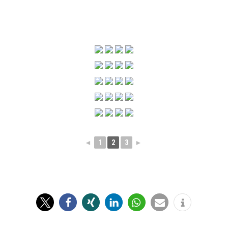
◄
1
2
3
►