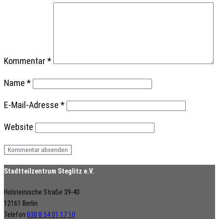
Kommentar
*
Name
*
E-Mail-Adresse
*
Website
Stadtteilzentrum Steglitz e.V.
Holsteinische Straße 39-40
12161 Berlin
Telefon
030 8 54 01 17 10