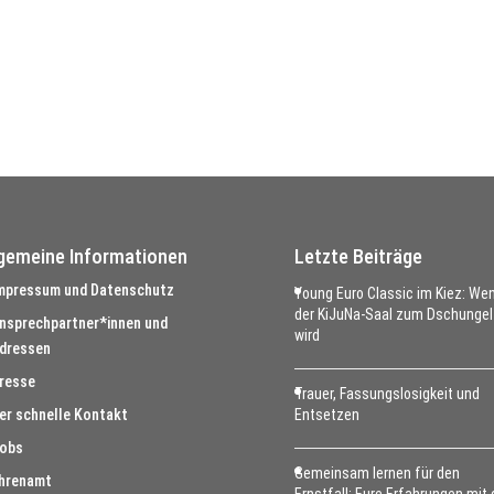
lgemeine Informationen
Letzte Beiträge
mpressum und Datenschutz
Young Euro Classic im Kiez: We
der KiJuNa-Saal zum Dschungel
nsprechpartner*innen und
wird
dressen
resse
Trauer, Fassungslosigkeit und
er schnelle Kontakt
Entsetzen
obs
Gemeinsam lernen für den
hrenamt