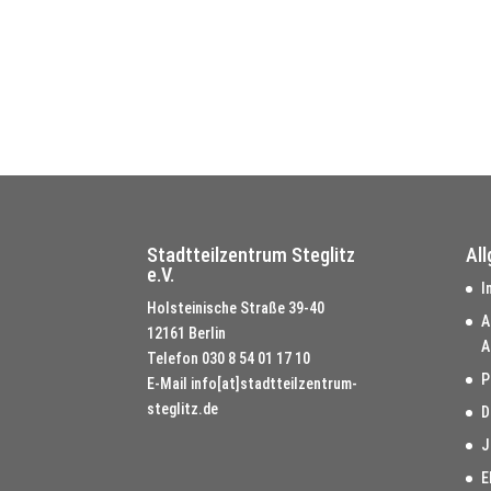
Stadtteilzentrum Steglitz
Al
e.V.
I
Holsteinische Straße 39-40
A
12161 Berlin
A
Telefon
030 8 54 01 17 10
P
E-Mail
info[at]stadtteilzentrum-
steglitz.de
D
J
E