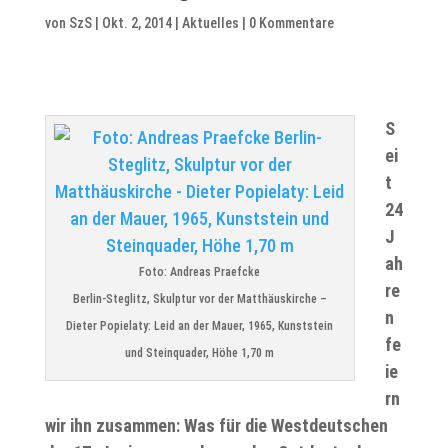
von
SzS
|
Okt. 2, 2014
|
Aktuelles
|
0 Kommentare
S
ei
t
24
J
ah
Foto: Andreas Praefcke
re
Berlin-Steglitz, Skulptur vor der Matthäuskirche –
n
Dieter Popielaty: Leid an der Mauer, 1965, Kunststein
fe
und Steinquader, Höhe 1,70 m
ie
rn
wir ihn zusammen: Was für die Westdeutschen