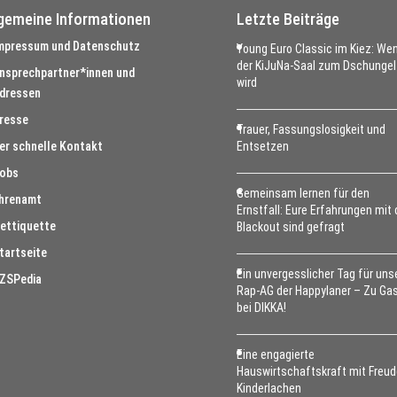
lgemeine Informationen
Letzte Beiträge
mpressum und Datenschutz
Young Euro Classic im Kiez: We
der KiJuNa-Saal zum Dschungel
nsprechpartner*innen und
wird
dressen
resse
Trauer, Fassungslosigkeit und
er schnelle Kontakt
Entsetzen
obs
Gemeinsam lernen für den
hrenamt
Ernstfall: Eure Erfahrungen mit
ettiquette
Blackout sind gefragt
tartseite
Ein unvergesslicher Tag für uns
ZSPedia
Rap-AG der Happylaner – Zu Ga
bei DIKKA!
Eine engagierte
Hauswirtschaftskraft mit Freud
Kinderlachen