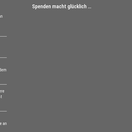
Spenden macht glücklich …
nn
 dem
ere
st
e an