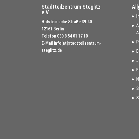
Stadtteilzentrum Steglitz
Al
e.V.
I
Holsteinische Straße 39-40
A
12161 Berlin
A
Telefon
030 8 54 01 17 10
P
E-Mail
info[at]stadtteilzentrum-
steglitz.de
D
J
E
N
S
S