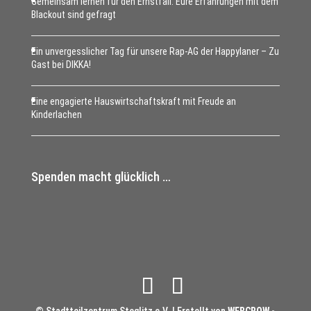
Gemeinsam lernen für den Ernstfall: Eure Erfahrungen mit dem
Blackout sind gefragt
Ein unvergesslicher Tag für unsere Rap-AG der Happylaner – Zu
Gast bei DIKKA!
Eine engagierte Hauswirtschaftskraft mit Freude an
Kinderlachen
Spenden macht glücklich …
© Stadtteilzentrum Steglitz e.V. | Erstellt von
WEBCROW -