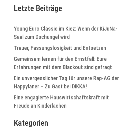
s
l
i
Letzte Beiträge
e
c
n
h
.
t
Young Euro Classic im Kiez: Wenn der KiJuNa-
e
Saal zum Dschungel wird
n
-
Trauer, Fassungslosigkeit und Entsetzen
N
Gemeinsam lernen für den Ernstfall: Eure
a
v
Erfahrungen mit dem Blackout sind gefragt
i
Ein unvergesslicher Tag für unsere Rap-AG der
g
Happylaner – Zu Gast bei DIKKA!
a
t
Eine engagierte Hauswirtschaftskraft mit
i
Freude an Kinderlachen
o
n
Kategorien