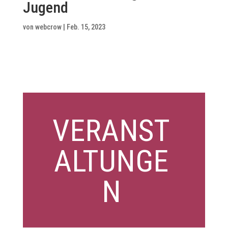
Jugend
von
webcrow
|
Feb. 15, 2023
VERANST
ALTUNGE
N