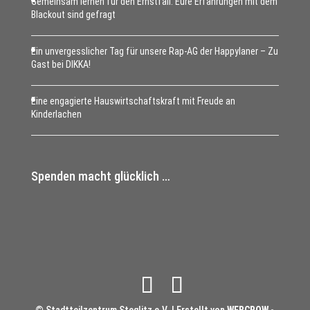
Gemeinsam lernen für den Ernstfall: Eure Erfahrungen mit dem
Blackout sind gefragt
Ein unvergesslicher Tag für unsere Rap-AG der Happylaner – Zu
Gast bei DIKKA!
Eine engagierte Hauswirtschaftskraft mit Freude an
Kinderlachen
Spenden macht glücklich …
© Stadtteilzentrum Steglitz e.V. | Erstellt von
WEBCROW -