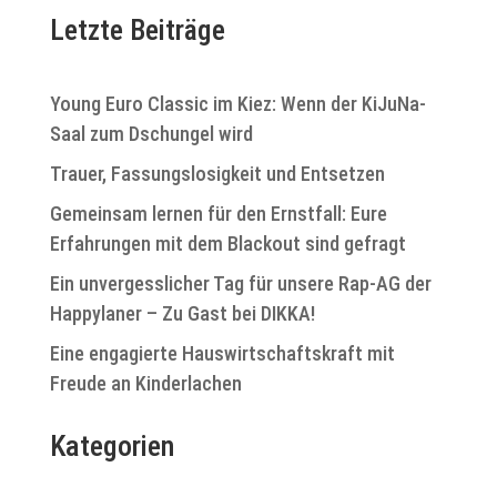
s
l
i
Letzte Beiträge
e
c
n
h
.
t
Young Euro Classic im Kiez: Wenn der KiJuNa-
e
Saal zum Dschungel wird
n
-
Trauer, Fassungslosigkeit und Entsetzen
N
Gemeinsam lernen für den Ernstfall: Eure
a
v
Erfahrungen mit dem Blackout sind gefragt
i
Ein unvergesslicher Tag für unsere Rap-AG der
g
Happylaner – Zu Gast bei DIKKA!
a
t
Eine engagierte Hauswirtschaftskraft mit
i
Freude an Kinderlachen
o
n
Kategorien