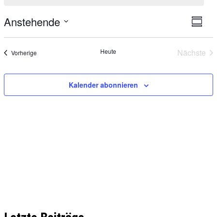
Ansic
Anstehende
Vera
Zusam
Navig
Ansi
Datum
Navi
auswählen.
Heute
Nächste
Veranstaltungen
Vorherige
Verans
Kalender abonnieren