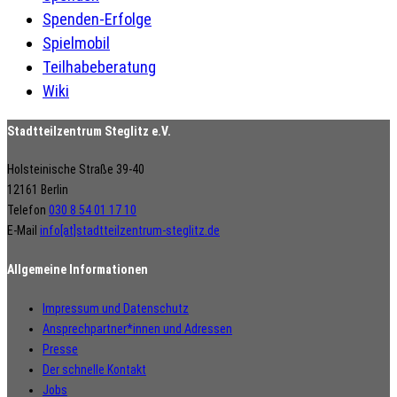
Spenden-Erfolge
Spielmobil
Teilhabeberatung
Wiki
Stadtteilzentrum Steglitz e.V.
Holsteinische Straße 39-40
12161 Berlin
Telefon
030 8 54 01 17 10
E-Mail
info[at]stadtteilzentrum-steglitz.de
Allgemeine Informationen
Impressum und Datenschutz
Ansprechpartner*innen und Adressen
Presse
Der schnelle Kontakt
Jobs