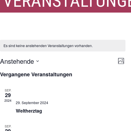
VERANSTALTUNG
Herzstiftung
Es sind keine anstehenden Veranstaltungen vorhanden.
Ansi
Ver
Anstehende
Foto
Ans
Navi
Datum
Nav
List
Vergangene Veranstaltungen
auswählen.
of
Veranstaltungen
SEP.
29
in
2024
Photo
29. September 2024
Weltherztag
View
SEP.