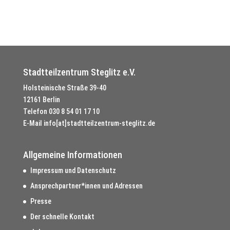
View
Stadtteilzentrum Steglitz e.V.
Holsteinische Straße 39-40
12161 Berlin
Telefon
030 8 54 01 17 10
E-Mail
info[at]stadtteilzentrum-steglitz.de
Allgemeine Informationen
Impressum und Datenschutz
Ansprechpartner*innen und Adressen
Presse
Der schnelle Kontakt