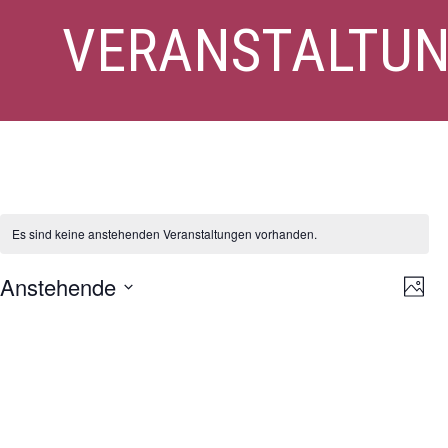
VERANSTALTU
Thrombose
Es sind keine anstehenden Veranstaltungen vorhanden.
Ansi
Ver
Anstehende
Foto
Ans
Navi
Datum
Nav
List
auswählen.
of
Veranstaltungen
in
Photo