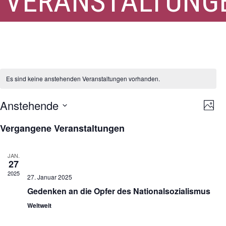
VERANSTALTUNG
Allgemeine Termine
Es sind keine anstehenden Veranstaltungen vorhanden.
Ansi
Ver
Anstehende
Foto
Ans
Navi
Datum
Nav
List
Vergangene Veranstaltungen
auswählen.
of
Veranstaltungen
JAN.
27
in
2025
Photo
27. Januar 2025
Gedenken an die Opfer des Nationalsozialismus
View
Weltweit