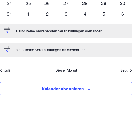
0
0
0
0
0
0
0
24
25
26
27
28
29
30
Veranstaltungen
Veranstaltungen
Veranstaltungen
Veranstaltungen
Veranstaltungen
Veranstaltung
Veran
0
0
0
0
0
0
0
31
1
2
3
4
5
6
Veranstaltungen
Veranstaltungen
Veranstaltungen
Veranstaltungen
Veranstaltungen
Veranstaltung
Vera
Es sind keine anstehenden Veranstaltungen vorhanden.
Hinweis
Es gibt keine Veranstaltungen an diesem Tag.
Hinweis
Juli
Dieser Monat
Sep.
Kalender abonnieren