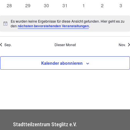
Veranstaltungen
Veranstaltungen
Veranstaltungen
Veranstaltungen
Veranstaltungen
Veranstaltung
Veran
0
0
0
0
0
0
0
28
29
30
31
1
2
3
Veranstaltungen
Veranstaltungen
Veranstaltungen
Veranstaltungen
Veranstaltungen
Veranstaltung
Vera
Es wurden keine Ergebnisse für diese Ansicht gefunden. Hier geht es zu
Hinweis
den
nächsten bevorstehenden Veranstaltungen
.
Sep.
Dieser Monat
Nov.
Kalender abonnieren
Stadtteilzentrum Steglitz e.V.