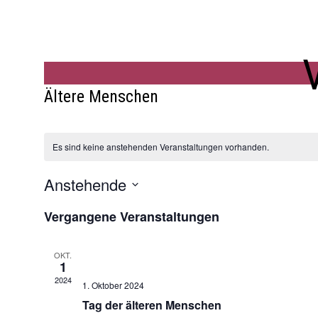
Ältere Menschen
Es sind keine anstehenden Veranstaltungen vorhanden.
Anstehende
Datum
List
Vergangene Veranstaltungen
auswählen.
of
Veranstaltungen
OKT.
1
in
2024
1. Oktober 2024
Photo
Tag der älteren Menschen
View