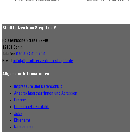
Stadtteilzentrum Steglitz e.V.
Holsteinische Straße 39-40
12161 Berlin
Telefon
030 8 54 01 17 10
E-Mail
info[at]stadtteilzentrum-steglitz.de
Allgemeine Informationen
Impressum und Datenschutz
Ansprechpartner*innen und Adressen
Presse
Der schnelle Kontakt
Jobs
Ehrenamt
Nettiquette