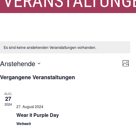
VERANSTALTUNG
Wear it Purple
Es sind keine anstehenden Veranstaltungen vorhanden.
Ansi
Ver
Anstehende
Foto
Ans
Navi
Datum
Nav
List
Vergangene Veranstaltungen
auswählen.
of
Veranstaltungen
AUG.
27
in
2024
Photo
27. August 2024
Wear it Purple Day
View
Weltweit