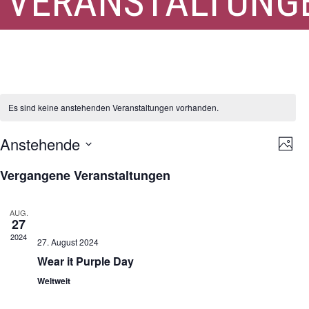
VERANSTALTUNG
queer
Es sind keine anstehenden Veranstaltungen vorhanden.
Ansi
Ver
Anstehende
Foto
Ans
Navi
Datum
Nav
List
Vergangene Veranstaltungen
auswählen.
of
Veranstaltungen
AUG.
27
in
2024
Photo
27. August 2024
Wear it Purple Day
View
Weltweit