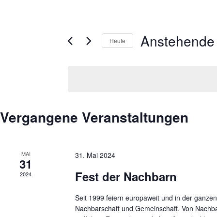
Anstehende
Heute
Datum
auswählen.
List
Vergangene Veranstaltungen
of
Veranstaltungen
in
MAI
31. Mai 2024
31
Photo
Fest der Nachbarn
View
2024
Seit 1999 feiern europaweit und in der ganze
Nachbarschaft und Gemeinschaft. Von Nachbar