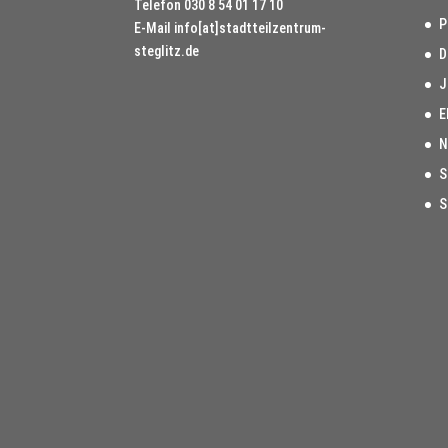
Telefon
030 8 54 01 17 10
P
E-Mail
info[at]stadtteilzentrum-
steglitz.de
D
J
E
N
S
S