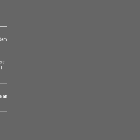
 dem
ere
st
e an