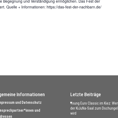
lusive Begegnung und Verständigung ermöglichen. Das Fest der
rt. Quelle + Informationen: https://das-fest-der-nachbarn.de/
lgemeine Informationen
Letzte Beiträge
mpressum und Datenschutz
Young Euro Classic im Kiez: We
der KiJuNa-Saal zum Dschungel
nsprechpartner*innen und
wird
dressen