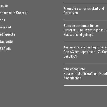
resse
Trauer, Fassungslosigkeit und
er schnelle Kontakt
Entsetzen
obs
Gemeinsam lernen für den
hrenamt
Ernstfall: Eure Erfahrungen mit
ettiquette
Blackout sind gefragt
tartseite
Ein unvergesslicher Tag für uns
ZSPedia
Rap-AG der Happylaner – Zu Ga
bei DIKKA!
Eine engagierte
Hauswirtschaftskraft mit Freud
Kinderlachen