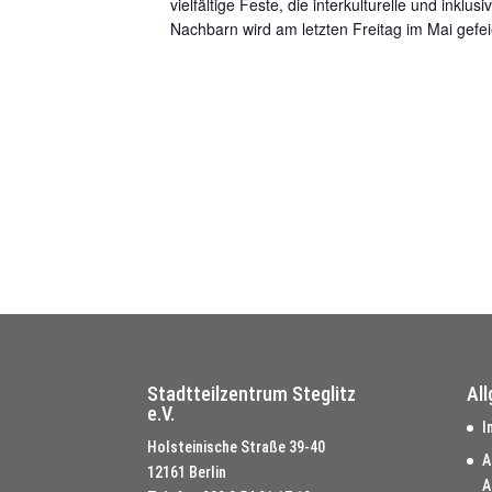
vielfältige Feste, die interkulturelle und ink
Nachbarn wird am letzten Freitag im Mai gefeie
Stadtteilzentrum Steglitz
Al
e.V.
I
Holsteinische Straße 39-40
A
12161 Berlin
A