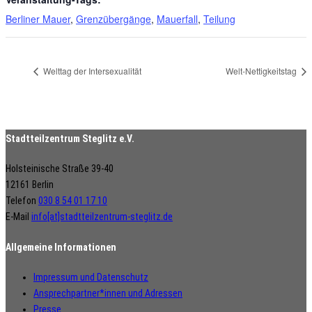
Berliner Mauer
,
Grenzübergänge
,
Mauerfall
,
Teilung
Welttag der Intersexualität
Welt-Nettigkeitstag
Stadtteilzentrum Steglitz e.V.
Holsteinische Straße 39-40
12161 Berlin
Telefon
030 8 54 01 17 10
E-Mail
info[at]stadtteilzentrum-steglitz.de
Allgemeine Informationen
Impressum und Datenschutz
Ansprechpartner*innen und Adressen
Presse