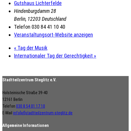
Gutshaus Lichterfelde
Hindenburgdamm 28
Berlin
,
12203
Deutschland
Telefon
030 84 41 10 40
Veranstaltungsort-Website anzeigen
«
Tag der Musik
Internationaler Tag der Gerechtigkeit
»
Stadtteilzentrum Steglitz e.V.
Holsteinische Straße 39-40
12161 Berlin
Telefon
030 8 54 01 17 10
E-Mail
info[at]stadtteilzentrum-steglitz.de
Allgemeine Informationen