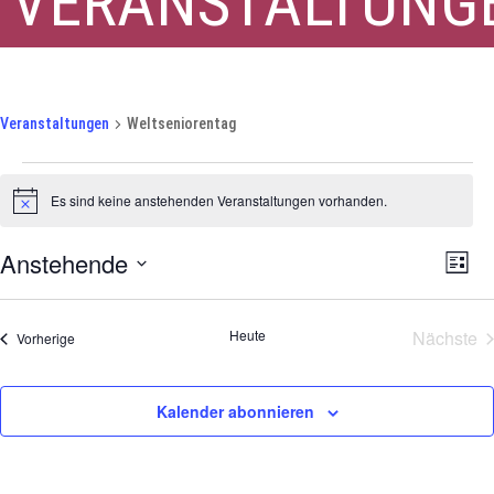
VERANSTALTUNG
Weltseniorentag
Veranstaltungen
Weltseniorentag
Veranstaltungen
Es sind keine anstehenden Veranstaltungen vorhanden.
Hinweis
Ansi
Ver
Anstehende
Liste
Ans
Navi
Datum
Nav
wählen.
Heute
Nächste
Veranstaltungen
Vorherige
Veran
Kalender abonnieren