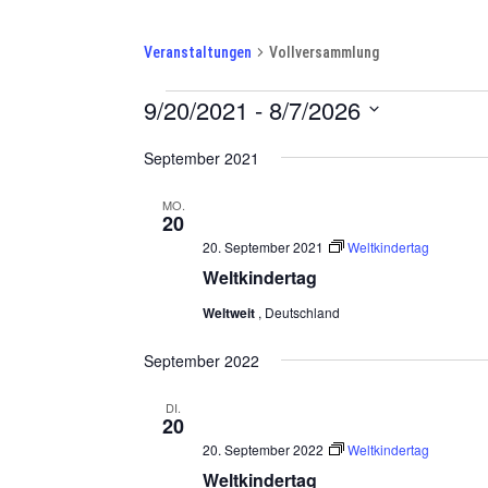
Vollversammlung
Veranstaltungen
Vollversammlung
Veranstaltungen
9/20/2021
 - 
8/7/2026
Datum
September 2021
wählen.
MO.
20
20. September 2021
Weltkindertag
Weltkindertag
Weltweit
, Deutschland
September 2022
DI.
20
20. September 2022
Weltkindertag
Weltkindertag