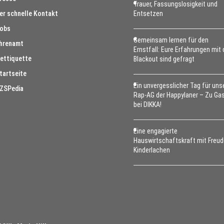
Trauer, Fassungslosigkeit und
er schnelle Kontakt
Entsetzen
obs
Gemeinsam lernen für den
hrenamt
Ernstfall: Eure Erfahrungen mit
ettiquette
Blackout sind gefragt
tartseite
Ein unvergesslicher Tag für uns
ZSPedia
Rap-AG der Happylaner – Zu Ga
bei DIKKA!
Eine engagierte
Hauswirtschaftskraft mit Freud
Kinderlachen