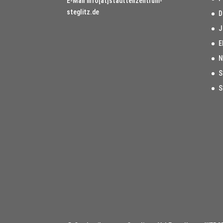
E-Mail
info[at]stadtteilzentrum-
steglitz.de
D
J
E
N
S
S