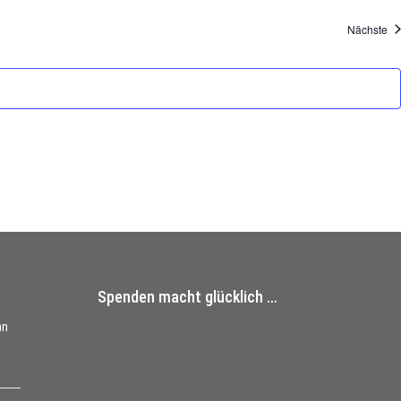
Ve
Nächste
Spenden macht glücklich …
nn