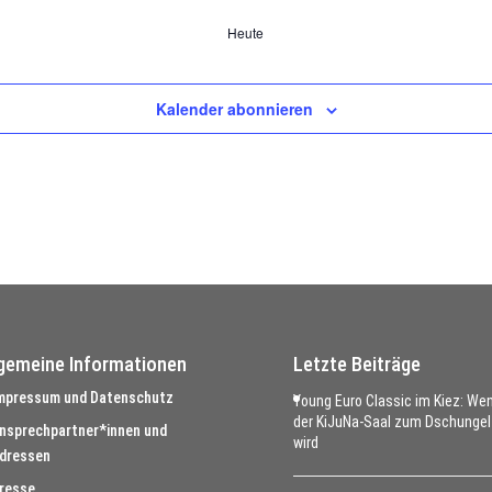
Heute
Kalender abonnieren
lgemeine Informationen
Letzte Beiträge
mpressum und Datenschutz
Young Euro Classic im Kiez: We
der KiJuNa-Saal zum Dschungel
nsprechpartner*innen und
wird
dressen
resse