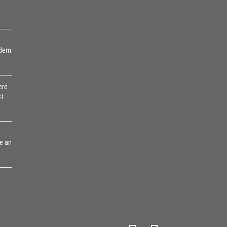
 dem
ere
st
e an