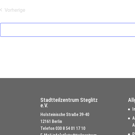
Vorherige
Veranstaltungen
Stadtteilzentrum Steglitz
Al
e.V.
I
Holsteinische Straße 39-40
A
12161 Berlin
A
Telefon
030 8 54 01 17 10
P