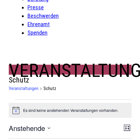
Presse
Beschwerden
Ehrenamt
Spenden
VERANSTALTUN
Schutz
Veranstaltungen
Schutz
Veranstaltungen
Es sind keine anstehenden Veranstaltungen vorhanden.
Hinweis
Ansic
Anstehende
Vera
Liste
Navig
Ansi
Datum