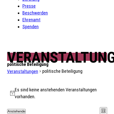
Presse
Beschwerden
Ehrenamt
Spenden
VERANSTALTUN
politische Beteiligung
politische Beteiligung
Veranstaltungen
Veranstaltungen
Es sind keine anstehenden Veranstaltungen
Hinweis
vorhanden.
Ansi
Vera
Anstehende
Liste